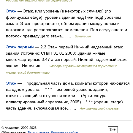
Российская энциклопедия по охране труда
Этаж
— Этаж, или уровень (в некоторых случаях) (по
французски étage) уровень здания над (или под) уровнем
земли. Этаж пространство, объем здания между полом и
потолком, где располагаются помещения. Пол следующего и
потолок предыдущего этажа… …
Википедия
Этаж первый
— 2.3 Этаж первый Нижний надземный этаж
здания Источник: СНиП 31 01 2003: Здания жилые
многоквартирные 3.47 этаж первый: Нижний надземный этаж
здания. Источник …
Словарь-справочник терминов нормативно-
технической документации
Этаж
— продольная часть дома, комнаты которой находятся
на одном уровне. * * * основной уровень здания,
отсчитывающийся от уровня земли. (Архитектура:
иллюстрированный справочник, 2005) * * * (франц. etage)
часть здания, включающая все… …
Архитектурный словарь
© Академик, 2000-2026
18+
Обратная связь:
Техподдержка
,
Реклама на сайте